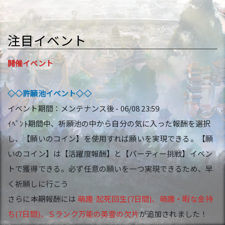
注目イベント
開催イベント
◇◇許願池イベント◇◇
イベント期間：メンテナンス後 - 06/08 23:59
ｲﾍﾞﾝﾄ期間中、祈願池の中から自分の気に入った報酬を選択
し、【願いのコイン】を使用すれば願いを実現できる。【願
いのコイン】は【活躍度報酬】と【パーティー挑戦】イベン
トで獲得できる。必ず任意の願いを一つ実現できるため、早
く祈願しに行こう
さらに――本期報酬には
萌趣·起死回生(7日間)、萌趣・暇な金持
ち(7日間)、Ｓランク万能の英霊の欠片
が追加されました！